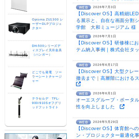
2026年7月3日
【Discover OS】高精細
Optoma ZU1300 レ
る展示と、自在な画面分割
ーザーDLPプロジェ
学館 大和ミュージアム 
クター
2026年7月1日
【Discover OS】研修棟
DH-500シリーズデ
テム納入事例｜株式会社タ
ィスプレイ天吊金具
（ハンガー）
2026年6月17日
【Discover OS】大型
どこでも発電 ソー
ラーシートチャージ
撤去まで｜高層階における
ャー
2026年6月1日
テラセルデ TFL-
オーエスグループ・ポータ
900/910Sオフグリ
性を向上しました
ッドフットライト
2026年5月29日
【Discover OS】体育館
ン・プロジェクター最適化