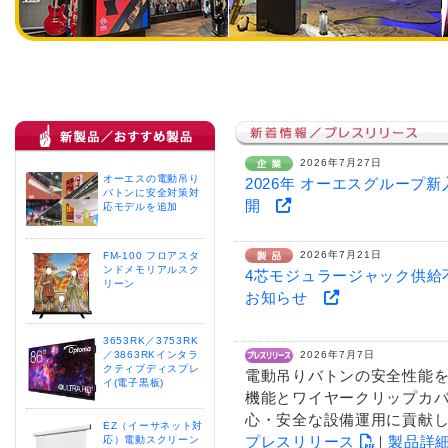
2026年7月27日
オーエスの電動吊り
2026年 オーエスグループ
バトンに安全対策対
開
応モデルを追加
2026年7月21日
FM-100 フロアスタ
ンドメモリアルスク
4芯モジュラージャック供給
リーン
お知らせ
3653RK／3753RK
／3863RKインタラ
2026年7月7日
クティブディスプレ
電動吊りバトンの安全性能
イ(電子黒板)
機能とワイヤークリップカ
心・安全な設備運用に貢献
EZ（イーサネット対
プレスリリース
｜
製品詳
応）電動スクリーン