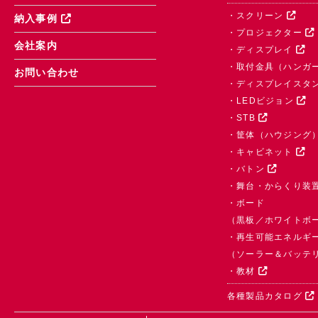
・スクリーン
納入事例
・プロジェクター
会社案内
・ディスプレイ
・取付金具（ハンガ
お問い合わせ
・ディスプレイスタ
・LEDビジョン
・STB
・筐体（ハウジング
・キャビネット
・バトン
・舞台・からくり装
・ボード
（黒板／ホワイトボ
・再生可能エネルギ
（ソーラー＆バッテ
・教材
各種製品カタログ